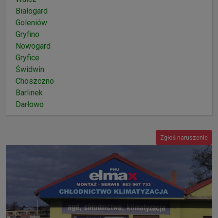
Białogard
Goleniów
Gryfino
Nowogard
Gryfice
Świdwin
Choszczno
Barlinek
Darłowo
Zgłoś naruszenie