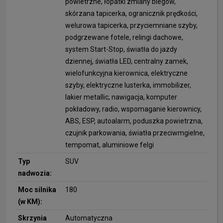
powietrzne, łopatki zmiany biegów,
skórzana tapicerka, ogranicznik prędkości,
welurowa tapicerka, przyciemniane szyby,
podgrzewane fotele, relingi dachowe,
system Start-Stop, światła do jazdy
dziennej, światła LED, centralny zamek,
wielofunkcyjna kierownica, elektryczne
szyby, elektryczne lusterka, immobilizer,
lakier metallic, nawigacja, komputer
pokładowy, radio, wspomaganie kierownicy,
ABS, ESP, autoalarm, poduszka powietrzna,
czujnik parkowania, światła przeciwmgielne,
tempomat, aluminiowe felgi
Typ
SUV
nadwozia:
Moc silnika
180
(w KM):
Skrzynia
Automatyczna