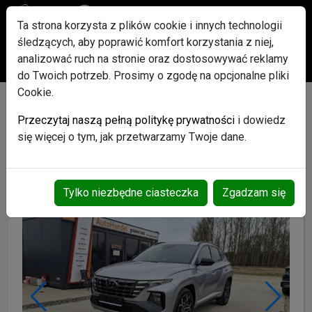
Ta strona korzysta z plików cookie i innych technologii
śledzących, aby poprawić komfort korzystania z niej,
Po rejestracji każdy użytkownik otrzyma w Gratisie pakiet
analizować ruch na stronie oraz dostosowywać reklamy
ogłoszeń Promowanych
do Twoich potrzeb. Prosimy o zgodę na opcjonalne pliki
Cookie.
TUCSON 1,6 hybrid
Przeczytaj naszą pełną politykę prywatności
i dowiedz
180KM N-line alcantara
się więcej o tym, jak przetwarzamy Twoje dane.
navi kamera opłacony
Motoryzacja
Samochody osobowe
Hyundai
Tylko niezbędne ciasteczka
Zgadzam się