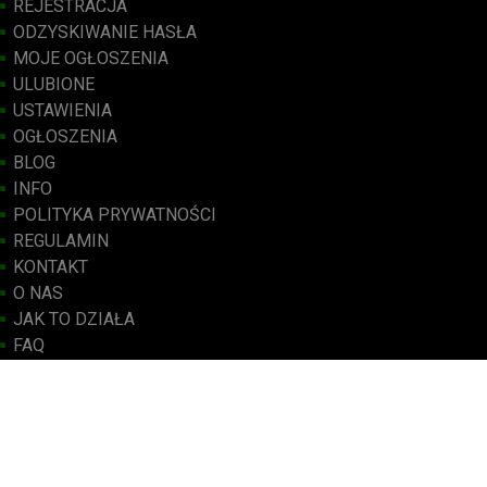
REJESTRACJA
ODZYSKIWANIE HASŁA
MOJE OGŁOSZENIA
ULUBIONE
USTAWIENIA
OGŁOSZENIA
BLOG
INFO
POLITYKA PRYWATNOŚCI
REGULAMIN
KONTAKT
O NAS
JAK TO DZIAŁA
FAQ
BEZPIECZEŃSTWO I DOBRE PRAKTYKI
KANAŁ RSS
Copyright 2022 - 2026 © twojaoferta.com.pl - Wszelkie prawa
zastrzeżone. Created By
IT Works Better