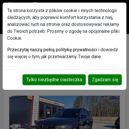
Ta strona korzysta z plików cookie i innych technologii
śledzących, aby poprawić komfort korzystania z niej,
Po rejestracji każdy użytkownik otrzyma w Gratisie pakiet
analizować ruch na stronie oraz dostosowywać reklamy
ogłoszeń Promowanych
do Twoich potrzeb. Prosimy o zgodę na opcjonalne pliki
Cookie.
TUCSON 1,6 crdi 136KM
Przeczytaj naszą pełną politykę prywatności
i dowiedz
N LINE full kamery 360
się więcej o tym, jak przetwarzamy Twoje dane.
alcantara KRELL I-rej
2023 opłac
Tylko niezbędne ciasteczka
Zgadzam się
Motoryzacja
Samochody osobowe
Hyundai