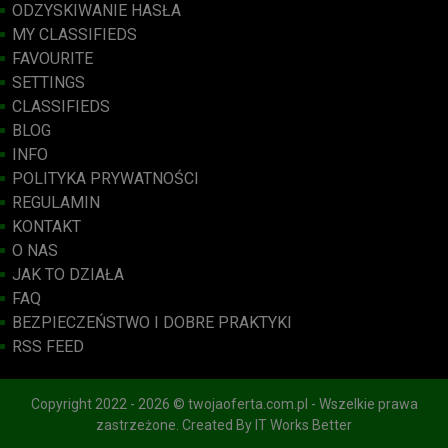
ODZYSKIWANIE HASŁA
MY CLASSIFIEDS
FAVOURITE
SETTINGS
CLASSIFIEDS
BLOG
INFO
POLITYKA PRYWATNOŚCI
REGULAMIN
KONTAKT
O NAS
JAK TO DZIAŁA
FAQ
BEZPIECZEŃSTWO I DOBRE PRAKTYKI
RSS FEED
Copyright 2022 - 2026 © twojaoferta.com.pl - Wszelkie prawa
zastrzeżone. Created By
IT Works Better