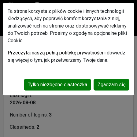
Ta strona korzysta z plików cookie i innych technologii
śledzących, aby poprawić komfort korzystania z niej,
Po rejestracji każdy użytkownik otrzyma w Gratisie pakiet
analizować ruch na stronie oraz dostosowywać reklamy
ogłoszeń Promowanych
do Twoich potrzeb. Prosimy o zgodę na opcjonalne pliki
Cookie.
stronaza299 - User profile
Przeczytaj naszą pełną politykę prywatności
i dowiedz
się więcej o tym, jak przetwarzamy Twoje dane.
Username:
stronaza299
Registration date:
2026-05-02
Tylko niezbędne ciasteczka
Zgadzam się
Last login:
2026-08-08
Number of logins:
3
Classifieds:
2