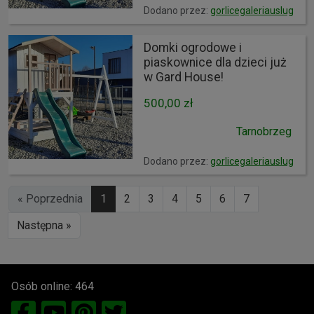
Dodano przez:
gorlicegaleriauslug
Domki ogrodowe i
piaskownice dla dzieci już
w Gard House!
500,00 zł
Tarnobrzeg
Dodano przez:
gorlicegaleriauslug
« Poprzednia
1
2
3
4
5
6
7
Następna »
Osób online: 464