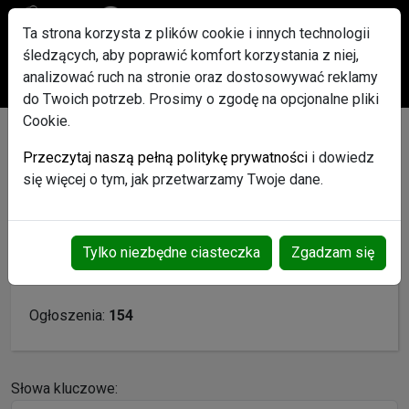
Ta strona korzysta z plików cookie i innych technologii
śledzących, aby poprawić komfort korzystania z niej,
Po rejestracji każdy użytkownik otrzyma w Gratisie pakiet
analizować ruch na stronie oraz dostosowywać reklamy
ogłoszeń Promowanych
do Twoich potrzeb. Prosimy o zgodę na opcjonalne pliki
Cookie.
gorlicegaleriauslug - Profil
Przeczytaj naszą pełną politykę prywatności
i dowiedz
użytkownika
się więcej o tym, jak przetwarzamy Twoje dane.
Login:
gorlicegaleriauslug
Tylko niezbędne ciasteczka
Zgadzam się
Data rejestracji:
2024-01-04
Ogłoszenia:
154
Słowa kluczowe: