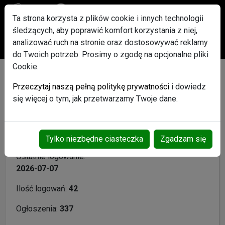
Ta strona korzysta z plików cookie i innych technologii
śledzących, aby poprawić komfort korzystania z niej,
Po rejestracji każdy użytkownik otrzyma w Gratisie pakiet
analizować ruch na stronie oraz dostosowywać reklamy
ogłoszeń Promowanych
do Twoich potrzeb. Prosimy o zgodę na opcjonalne pliki
Cookie.
Dorotaw - Profil użytkownika
Przeczytaj naszą pełną politykę prywatności
i dowiedz
się więcej o tym, jak przetwarzamy Twoje dane.
Login:
Dorotaw
Data rejestracji:
2025-04-13
Tylko niezbędne ciasteczka
Zgadzam się
Ostatnie logowanie:
2026-07-07
Ilość logowań:
42
Ogłoszenia:
337