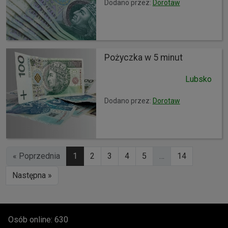
Dodano przez:
Dorotaw
Pożyczka w 5 minut
Lubsko
Dodano przez:
Dorotaw
« Poprzednia
1
2
3
4
5
…
14
Następna »
Osób online: 630