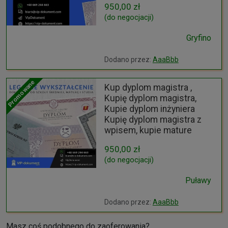
950,00 zł
(do negocjacji)
Gryfino
Dodano przez:
AaaBbb
Promowane
Kup dyplom magistra ,
Kupię dyplom magistra,
Kupie dyplom inżyniera
Kupię dyplom magistra z
wpisem, kupie mature
950,00 zł
(do negocjacji)
Puławy
Dodano przez:
AaaBbb
Masz coś podobnego do zaoferowania?