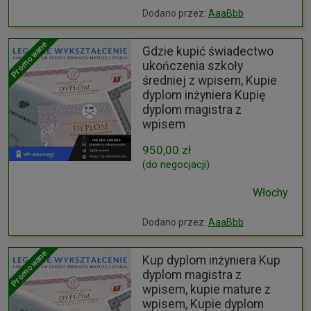
Dodano przez:
AaaBbb
Promowane
Gdzie kupić świadectwo
ukończenia szkoły
średniej z wpisem, Kupie
dyplom inżyniera Kupię
dyplom magistra z
wpisem
950,00 zł
(do negocjacji)
Włochy
Dodano przez:
AaaBbb
Promowane
Kup dyplom inżyniera Kup
dyplom magistra z
wpisem, kupie mature z
wpisem, Kupie dyplom