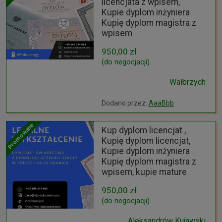
licencjata z wpisem,
Kupie dyplom inżyniera
Kupię dyplom magistra z
wpisem
950,00 zł
(do negocjacji)
Wałbrzych
Dodano przez:
AaaBbb
Promowane
Kup dyplom licencjat ,
Kupię dyplom licencjat,
Kupie dyplom inżyniera
Kupię dyplom magistra z
wpisem, kupie mature
950,00 zł
(do negocjacji)
Aleksandrów Kujawski