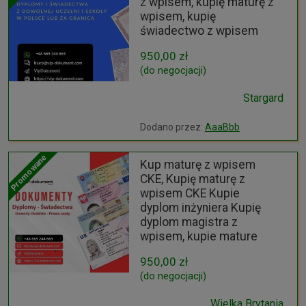
z wpisem, kupię maturę z
wpisem, kupię
świadectwo z wpisem
950,00 zł
(do negocjacji)
Stargard
Dodano przez:
AaaBbb
Promowane
Kup maturę z wpisem
CKE, Kupię maturę z
wpisem CKE Kupie
dyplom inżyniera Kupię
dyplom magistra z
wpisem, kupie mature
950,00 zł
(do negocjacji)
Wielka Brytania