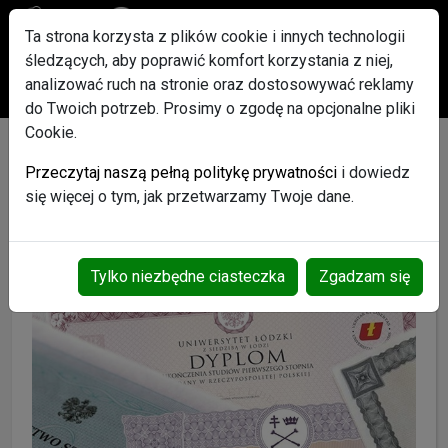
Ta strona korzysta z plików cookie i innych technologii
śledzących, aby poprawić komfort korzystania z niej,
Po rejestracji każdy użytkownik otrzyma w Gratisie pakiet
analizować ruch na stronie oraz dostosowywać reklamy
ogłoszeń Promowanych
do Twoich potrzeb. Prosimy o zgodę na opcjonalne pliki
Cookie.
AaaBbb - Profil użytkownika
Przeczytaj naszą pełną politykę prywatności
i dowiedz
się więcej o tym, jak przetwarzamy Twoje dane.
Tylko niezbędne ciasteczka
Zgadzam się