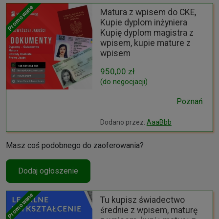
Promowane
Matura z wpisem do CKE,
Kupie dyplom inżyniera
Kupię dyplom magistra z
wpisem, kupie mature z
wpisem
950,00 zł
(do negocjacji)
Poznań
Dodano przez:
AaaBbb
Masz coś podobnego do zaoferowania?
Dodaj ogłoszenie
Promowane
Tu kupisz świadectwo
średnie z wpisem, maturę