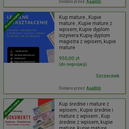
Dodano przez:
AaaBbb
Promowane
Kup mature , Kupie
mature , Kupie mature z
wpisem, Kupie dyplom
inżyniera Kupię dyplom
magistra z wpisem, kupie
mature
950,00 zł
(do negocjacji)
Szczecinek
Dodano przez:
AaaBbb
Promowane
Kup średnie i mature z
wpisem , Kupie średnie i
mature z wpisem , Kup
średnie z wpisem, kupie
mature, kupie mature