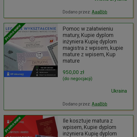
Dodano przez:
AaaBbb
Promowane
Pomoc w załatwieniu
matury, Kupie dyplom
inżyniera Kupię dyplom
magistra z wpisem, kupie
mature z wpisem, Kup
mature
950,00 zł
(do negocjacji)
Ukraina
Dodano przez:
AaaBbb
Promowane
Ile kosztuje matura z
wpisem, Kupie dyplom
inżyniera Kupię dyplom