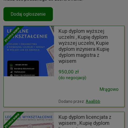
Dodaj ogłoszenie
Promowane
Kup dyplom wyższej
uczelni , Kupię dyplom
wyższej uczelni, Kupie
dyplom inżyniera Kupię
dyplom magistra z
wpisem
950,00 zł
(do negocjacji)
Mrągowo
Dodano przez:
AaaBbb
Promowane
Kup dyplom licencjata z
wpisem , Kupię dyplom