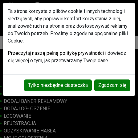
Ta strona korzysta z plików cookie i innych technologii
śledzących, aby poprawić komfort korzystania z niej,
Po rejestracji każdy użytkownik otrzyma w Gratisie pakiet
analizować ruch na stronie oraz dostosowywać reklamy
ogłoszeń Promowanych
do Twoich potrzeb. Prosimy o zgodę na opcjonalne pliki
Cookie.
Przeczytaj naszą pełną politykę prywatności
i dowiedz
Osób online: 399
się więcej o tym, jak przetwarzamy Twoje dane.
Tylko niezbędne ciasteczka
Zgadzam się
STRONA GŁÓWNA
BANERY REKLAMOWE
DODAJ BANER REKLAMOWY
DODAJ OGŁOSZENIE
LOGOWANIE
REJESTRACJA
ODZYSKIWANIE HASŁA