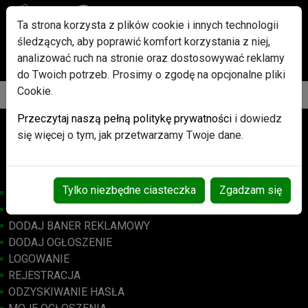
Ta strona korzysta z plików cookie i innych technologii
śledzących, aby poprawić komfort korzystania z niej,
Po rejestracji każdy użytkownik otrzyma w Gratisie pakiet
analizować ruch na stronie oraz dostosowywać reklamy
ogłoszeń Promowanych
do Twoich potrzeb. Prosimy o zgodę na opcjonalne pliki
Cookie.
Przeczytaj naszą pełną politykę prywatności
i dowiedz
Osób online: 534
się więcej o tym, jak przetwarzamy Twoje dane.
Tylko niezbędne ciasteczka
Zgadzam się
STRONA GŁÓWNA
BANERY REKLAMOWE
DODAJ BANER REKLAMOWY
DODAJ OGŁOSZENIE
LOGOWANIE
REJESTRACJA
ODZYSKIWANIE HASŁA