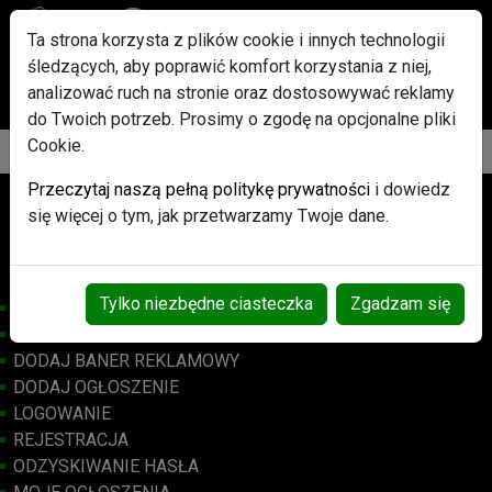
Ta strona korzysta z plików cookie i innych technologii
śledzących, aby poprawić komfort korzystania z niej,
Po rejestracji każdy użytkownik otrzyma w Gratisie pakiet
analizować ruch na stronie oraz dostosowywać reklamy
ogłoszeń Promowanych
do Twoich potrzeb. Prosimy o zgodę na opcjonalne pliki
Cookie.
Przeczytaj naszą pełną politykę prywatności
i dowiedz
Osób online: 435
się więcej o tym, jak przetwarzamy Twoje dane.
Tylko niezbędne ciasteczka
Zgadzam się
STRONA GŁÓWNA
BANERY REKLAMOWE
DODAJ BANER REKLAMOWY
DODAJ OGŁOSZENIE
LOGOWANIE
REJESTRACJA
ODZYSKIWANIE HASŁA