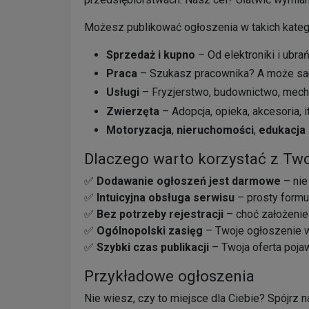
Możesz publikować ogłoszenia w takich katego
Sprzedaż i kupno
– Od elektroniki i ubra
Praca
– Szukasz pracownika? A może sam
Usługi
– Fryzjerstwo, budownictwo, mecha
Zwierzęta
– Adopcja, opieka, akcesoria, i
Motoryzacja
,
nieruchomości
,
edukacja
Dlaczego warto korzystać z Tw
✅
Dodawanie ogłoszeń jest darmowe
– nie
✅
Intuicyjna obsługa serwisu
– prosty formu
✅
Bez potrzeby rejestracji
– choć założenie
✅
Ogólnopolski zasięg
– Twoje ogłoszenie wi
✅
Szybki czas publikacji
– Twoja oferta pojaw
Przykładowe ogłoszenia
Nie wiesz, czy to miejsce dla Ciebie? Spójrz 