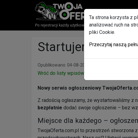
Ta strona korzysta z p
analizować ruch na st
Po rejestracji każdy użytkownik otrzyma w Gratisie paki
pliki Cookie.
Startujemy!
Przeczytaj naszą pełn
Opublikowano: 04-08-2022
Wróć do listy wpisów
Nowy serwis ogłoszeniowy TwojaOferta.com
Z radością ogłaszamy, że wystartowaliśmy 
bezpłatnie
dodać swoje ogłoszenie – bez wzgl
Miejsce dla każdego – ogłoszeni
TwojaOferta.com.pl to przestrzeń stworzona z
przedsiębiorstwach. Nasz cel? Ułatwić wymianę 