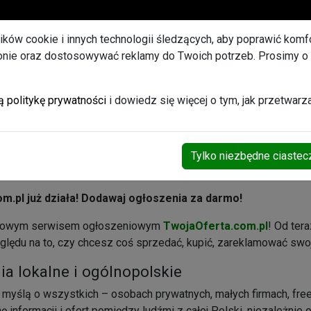
U
lików cookie i innych technologii śledzących, aby poprawić komfor
ronie oraz dostosowywać reklamy do Twoich potrzeb. Prosimy o
et ogłoszeń Promowanych
ą politykę prywatności
i dowiedz się więcej o tym, jak przetwar
Tylko niezbędne ciastec
.pl już działa! Dodawaj ogłoszenia za darmo!
z nowym serwisem ogłoszeniowym
TwojaOferta.com.pl
! Od te
ędu na to, czy chcesz coś sprzedać, kupić, zareklamować swoj
a lokalne i ogólnopolskie
 myślą o wszystkich – osobach prywatnych, małych firmach, free
informacji i ofert pomiędzy ludźmi z całej Polski, niezależnie 