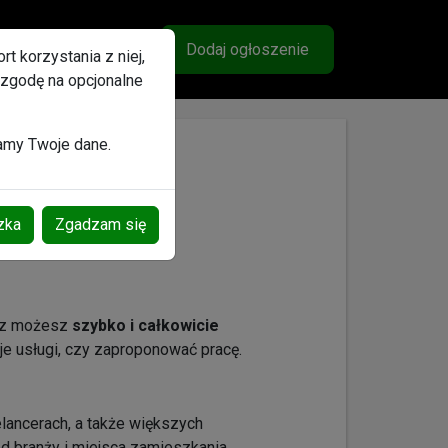
lubione
Ogłoszenia
Wiadomości
Konto
Dodaj ogłoszenie
t korzystania z niej,
 zgodę na opcjonalne
zamy Twoje dane.
zka
Zgadzam się
raz możesz
szybko i całkowicie
e usługi, czy zaproponować pracę.
lancerach, a także większych
od branży i miejsca zamieszkania.