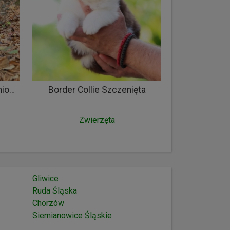
Szczenięta mastifa południowoafrykańskiego – Boerboel
Border Collie Szczenięta
Zwierzęta
Gliwice
Ruda Śląska
Chorzów
Siemianowice Śląskie