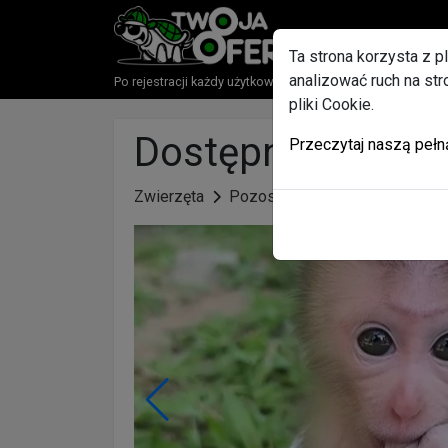
Ta strona korzysta z p
analizować ruch na st
Po rejestracji każdy użytkownik otrzyma w Gratisie paki
pliki Cookie.
Dostępne samce 
Przeczytaj naszą pełn
Zwierzęta
Pozostałe zwierzęta