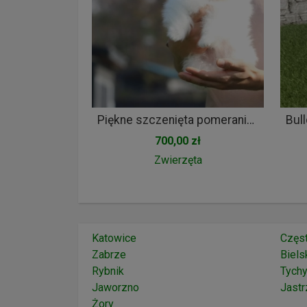
Piękne szczenięta pomeraniana na sprzedaż. Wszystkie są zdrowe,
700,00 zł
Zwierzęta
Katowice
Częs
Zabrze
Biels
Rybnik
Tych
Jaworzno
Jastr
Żory