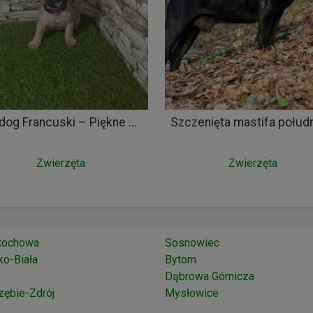
Bulldog Francuski – Piękne Szczenięta
Zwierzęta
Zwierzęta
tochowa
Sosnowiec
ko-Biała
Bytom
y
Dąbrowa Górnicza
zębie-Zdrój
Mysłowice