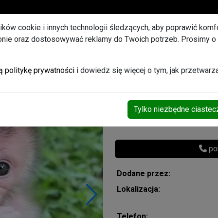
U
lików cookie i innych technologii śledzących, aby poprawić komfor
ronie oraz dostosowywać reklamy do Twoich potrzeb. Prosimy o
et ogłoszeń Promowanych
i samice małpek kapucy
ą politykę prywatności
i dowiedz się więcej o tym, jak przetwar
Tylko niezbędne ciastec
Za darmo
pok
Dodane przez:
Lokalizacja:
Telefon: