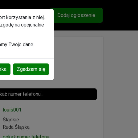
lubione
Ogłoszenia
Wiadomości
Konto
Dodaj ogłoszenie
t korzystania z niej,
 zgodę na opcjonalne
nek
zamy Twoje dane.
zka
Zgadzam się
aż numer telefonu...
louis001
Śląskie
Ruda Śląska
pokaż numer telefonu...