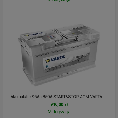
Akumulator 95Ah 850A START&STOP AGM VARTA Silver Dynamic A5 || Gliwice, Toszecka 11
940,00 zł
Motoryzacja