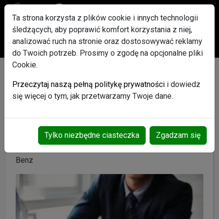
Ta strona korzysta z plików cookie i innych technologii
śledzących, aby poprawić komfort korzystania z niej,
Po rejestracji każdy użytkownik otrzyma w Gratisie pakiet
analizować ruch na stronie oraz dostosowywać reklamy
ogłoszeń Promowanych
do Twoich potrzeb. Prosimy o zgodę na opcjonalne pliki
Cookie.
Pomoc finansowa dla
Przeczytaj naszą pełną politykę prywatności
i dowiedz
wszystkich. E-mail:
się więcej o tym, jak przetwarzamy Twoje dane.
schermerbrittaanni@gma
il.com
Tylko niezbędne ciasteczka
Zgadzam się
Motoryzacja
Samochody osobowe
Mercedes-
Benz