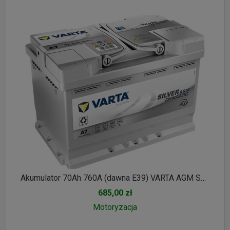
Akumulator 70Ah 760A (dawna E39) VARTA AGM START&STOP A7 || Gliwice, Toszecka 11
685,00 zł
Motoryzacja