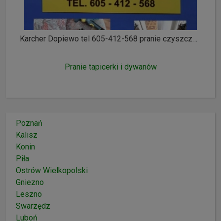
Karcher Dopiewo tel 605-412-568 pranie czyszczenie wykładzin dywanów tapicerki meblowej i samochodowej ozonowanie
Pranie tapicerki i dywanów
Poznań
Kalisz
Konin
Piła
Ostrów Wielkopolski
Gniezno
Leszno
Swarzędz
Luboń