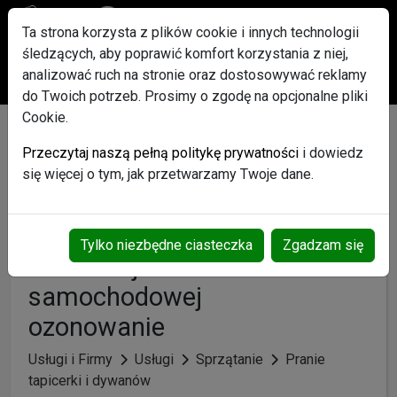
Ta strona korzysta z plików cookie i innych technologii
śledzących, aby poprawić komfort korzystania z niej,
Po rejestracji każdy użytkownik otrzyma w Gratisie pakiet
analizować ruch na stronie oraz dostosowywać reklamy
ogłoszeń Promowanych
do Twoich potrzeb. Prosimy o zgodę na opcjonalne pliki
Cookie.
Karcher Śrem tel 605-
Przeczytaj naszą pełną politykę prywatności
i dowiedz
412-568 pranie
się więcej o tym, jak przetwarzamy Twoje dane.
czyszczenie wykładzin
dywanów tapicerki
Tylko niezbędne ciasteczka
Zgadzam się
meblowej i
samochodowej
ozonowanie
Usługi i Firmy
Usługi
Sprzątanie
Pranie
tapicerki i dywanów