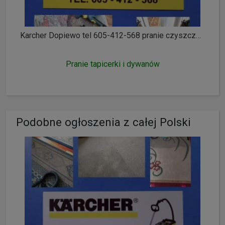
Karcher Dopiewo tel 605-412-568 pranie czyszczenie wykładzin dywanów tapicerki meblowej i samochodowej ozonowanie
Pranie tapicerki i dywanów
Podobne ogłoszenia z całej Polski