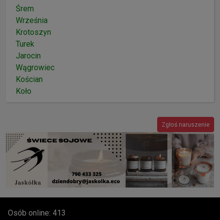
Śrem
Września
Krotoszyn
Turek
Jarocin
Wągrowiec
Kościan
Koło
Zgłoś naruszenie
Osób online: 413