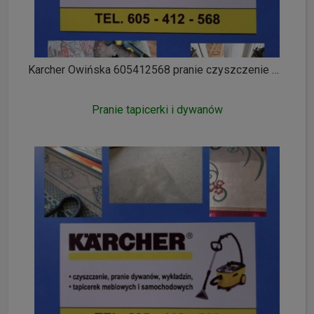
Karcher Owińska 605412568 pranie czyszczenie wykładzin dywanów tapicerki meblowej i samochodowej ozonowanie
Pranie tapicerki i dywanów