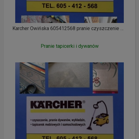
Karcher Owińska 605412568 pranie czyszczenie wykładzin dywanów tapicerki meblowej i samochodowej ozonowanie
Pranie tapicerki i dywanów