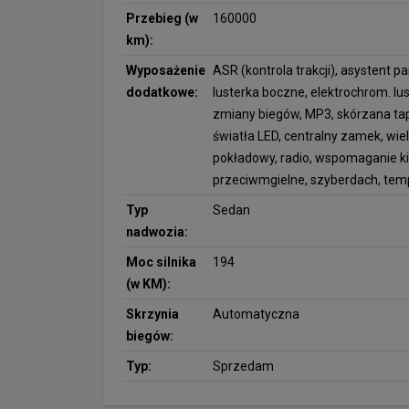
Przebieg (w
160000
km):
Wyposażenie
ASR (kontrola trakcji), asystent 
dodatkowe:
lusterka boczne, elektrochrom. lus
zmiany biegów, MP3, skórzana tapi
światła LED, centralny zamek, wiel
pokładowy, radio, wspomaganie ki
przeciwmgielne, szyberdach, tem
Typ
Sedan
nadwozia:
Moc silnika
194
(w KM):
Skrzynia
Automatyczna
biegów:
Typ:
Sprzedam