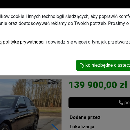
U
lików cookie i innych technologii śledzących, aby poprawić komfor
ronie oraz dostosowywać reklamy do Twoich potrzeb. Prosimy o
et ogłoszeń Promowanych
rama navi digital lift al
ą politykę prywatności
i dowiedz się więcej o tym, jak przetwar
Tylko niezbędne ciastec
rcedes-Benz
139 900,00 zł
pok
Dodane przez:
Lokalizacja: