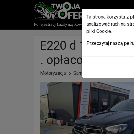
Ta strona korzysta z p
analizować ruch na st
Po rejestracji każdy użytkownik otrzyma w Gratisie paki
pliki Cookie.
E220 d 194KM pano
Przeczytaj naszą pełn
. opłacony
Motoryzacja
Samochody osobowe
Me