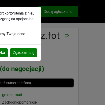
lubione
Ogłoszenia
Wiadomości
Konto
Dodaj ogłoszenie
t korzystania z niej,
 zgodę na opcjonalne
u skóra grz.fot
zamy Twoje dane.
zka
Zgadzam się
(do negocjacji)
aż numer telefonu...
golden-road
Zachodniopomorskie