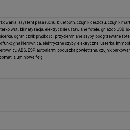
parkowania, asystent pasa ruchu, bluetooth, czujnik deszczu, czujnik ma
terko wst., klimatyzacja, elektrycznie ustawiane fotele, gniazdo USB, is
cerka, ogranicznik prędkości, przyciemniane szyby, podgrzewane fotele
ofunkcyjna kierownica, elektryczne szyby, elektryczne lusterka, immobil
erownicy, ABS, ESP, autoalarm, poduszka powietrzna, czujnik parkowani
pomat, aluminiowe felgi