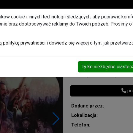
U
lików cookie i innych technologii śledzących, aby poprawić komfor
ronie oraz dostosowywać reklamy do Twoich potrzeb. Prosimy o
et ogłoszeń Promowanych
 w Atlas Arenie
ą politykę prywatności
i dowiedz się więcej o tym, jak przetwar
Tylko niezbędne ciastec
400,00 zł
(do n
pok
Dodane przez:
Lokalizacja:
Telefon: