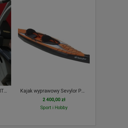
Orbitrek - Technogym EXCITE 500 - eliptyk
Kajak wyprawowy Sevylor POINTER K2 - używany tylko raz +para składanych wioseł
2 400,00 zł
Sport i Hobby