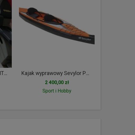
Orbitrek - Technogym EXCITE 500 - eliptyk
Kajak wyprawowy Sevylor POINTER K2 - używany tylko raz +para składanych wioseł
2 400,00 zł
Sport i Hobby