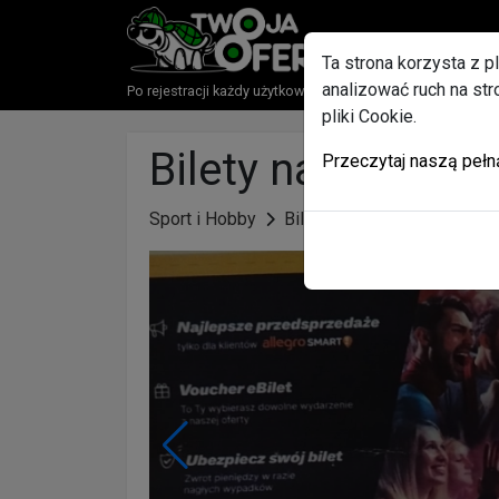
Ta strona korzysta z p
analizować ruch na st
Po rejestracji każdy użytkownik otrzyma w Gratisie paki
pliki Cookie.
Bilety na koncert
Przeczytaj naszą pełn
Sport i Hobby
Bilety