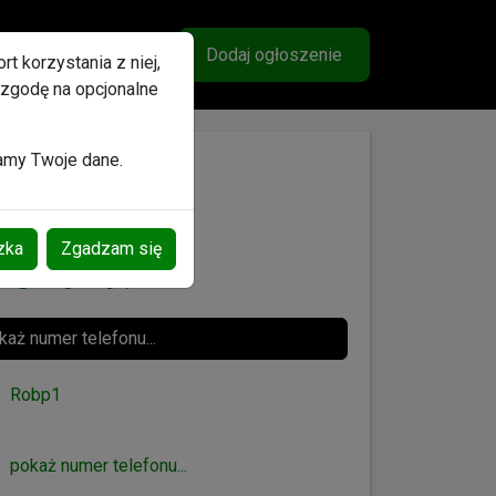
lubione
Ogłoszenia
Wiadomości
Konto
Dodaj ogłoszenie
t korzystania z niej,
 zgodę na opcjonalne
zamy Twoje dane.
zka
Zgadzam się
egocjacji)
aż numer telefonu...
Robp1
pokaż numer telefonu...